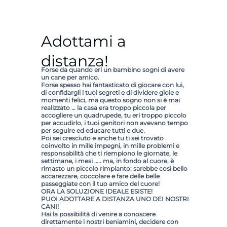
Adottami a
distanza!
Forse da quando eri un bambino sogni di avere
un cane per amico.
Forse spesso hai fantasticato di giocare con lui,
di confidargli i tuoi segreti e di dividere gioie e
momenti felici, ma questo sogno non si è mai
realizzato … la casa era troppo piccola per
accogliere un quadrupede, tu eri troppo piccolo
per accudirlo, i tuoi genitori non avevano tempo
per seguire ed educare tutti e due.
Poi sei cresciuto e anche tu ti sei trovato
coinvolto in mille impegni, in mille problemi e
responsabilità che ti riempiono le giornate, le
settimane, i mesi ….. ma, in fondo al cuore, è
rimasto un piccolo rimpianto: sarebbe così bello
accarezzare, coccolare e fare delle belle
passeggiate con il tuo amico del cuore!
ORA LA SOLUZIONE IDEALE ESISTE!
PUOI ADOTTARE A DISTANZA UNO DEI NOSTRI
CANI!
Hai la possibilità di venire a conoscere
direttamente i nostri beniamini, decidere con